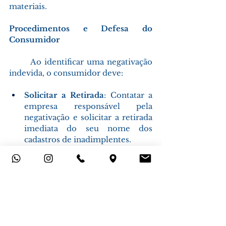
materiais. 
Procedimentos e Defesa do 
Consumidor
	Ao identificar uma negativação 
indevida, o consumidor deve: 
Solicitar a Retirada
: Contatar a 
empresa responsável pela 
negativação e solicitar a retirada 
imediata do seu nome dos 
cadastros de inadimplentes. 
Registrar Reclamação
: Registrar 
uma reclamação nos órgãos de 
defesa do consumidor, como o 
Procon, e em plataformas de 
mediação de conflitos, como o 
consumidor.gov.br
. 