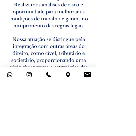
Realizamos análises de risco e
oportunidade para melhorar as
condições de trabalho e garantir o
cumprimento das regras legais.
Nossa atuação se distingue pela
integração com outras áreas do
direito, como cível, tributário e
societário, proporcionando uma
visão abrangente e estratégica das
questões trabalhistas.
Desenvolvemos estratégias
processuais individualizadas para
cada cliente, focando nos pontos
críticos que impactam o passivo
trabalhista, resultando em redução
de custos e regularização da
estrutura trabalhista.