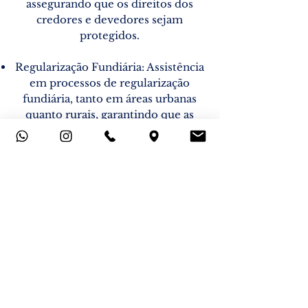
assegurando que os direitos dos
credores e devedores sejam
protegidos.
Regularização Fundiária: Assistência
em processos de regularização
fundiária, tanto em áreas urbanas
quanto rurais, garantindo que as
propriedades estejam devidamente
registradas e legalizadas.
Direito de Superfície: Consultoria
em contratos de direito de
superfície, orientando sobre as
vantagens e implicações legais desse
instituto e assegurando a
conformidade com a legislação
vigente.
Tributação Imobiliária: Consultoria