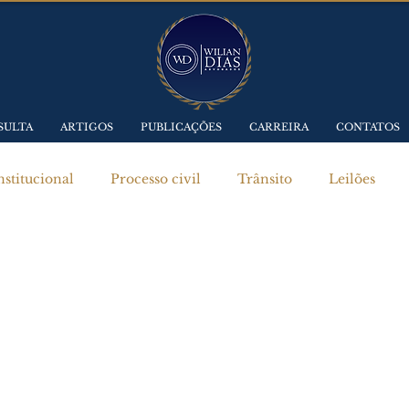
SULTA
ARTIGOS
PUBLICAÇÕES
CARREIRA
CONTATOS
stitucional
Processo civil
Trânsito
Leilões