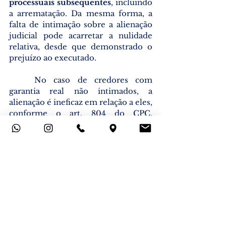
processuais subsequentes
, incluindo 
a arrematação. Da mesma forma, a 
falta de intimação sobre a alienação 
judicial pode acarretar a nulidade 
relativa, desde que demonstrado o 
prejuízo ao executado.
	No caso de credores com 
garantia real não intimados, a 
alienação é ineficaz em relação a eles, 
conforme o art. 804 do CPC, 
podendo levar à desconstituição da 
arrematação ou restrições aos 
direitos do arrematante
.
A jurisprudência tem 
consolidado o entendimento de que 
a comunicação adequada ao 
executado revel é essencial para a 
validade da arrematação. 
Tribunais 
superiores têm anulado 