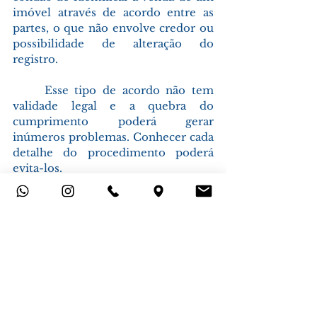
imóvel através de acordo entre as 
partes, o que não envolve credor ou 
possibilidade de alteração do 
registro.
	Esse tipo de acordo não tem 
validade legal e a quebra do 
cumprimento poderá gerar 
inúmeros problemas. Conhecer cada 
detalhe do procedimento poderá 
evita-los.
	Concluída a negociação ou 
aproximação com novo comprador, 
o banco deverá ser instado sobre os 
detalhes da transação e participar 
ativamente para autorizar análise de 
crédito com relação ao novo 
interessado, a fim de, com esse, 
firmar
 novo financiamento.