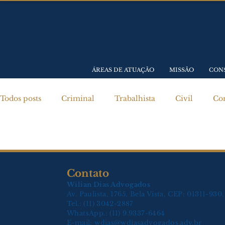
ÁREAS DE ATUAÇÃO
MISSÃO
CON
Todos posts
Criminal
Trabalhista
Civil
Con
Previdenciário
Contato
Wilian Dias Advogados
Av. Paulista, 1765, Bela Vista, CEP: 01311-93
Tel.: (11) 3042-2887
WhatsApp.: (11) 9.9337-6464
E-mail:
wdias@wdiasadvogados.adv.br